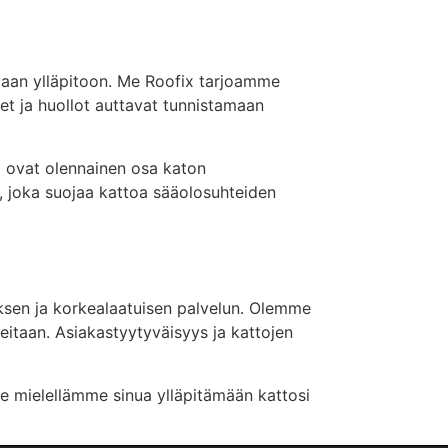
kuvaan ylläpitoon. Me Roofix tarjoamme
set ja huollot auttavat tunnistamaan
a ovat olennainen osa katon
a, joka suojaa kattoa sääolosuhteiden
uksen ja korkealaatuisen palvelun. Olemme
peitaan. Asiakastyytyväisyys ja kattojen
me mielellämme sinua ylläpitämään kattosi