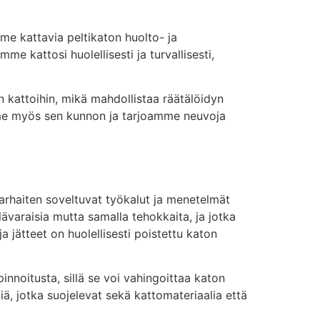
me kattavia peltikaton huolto- ja
 kattosi huolellisesti ja turvallisesti,
n kattoihin, mikä mahdollistaa räätälöidyn
mme myös sen kunnon ja tarjoamme neuvoja
parhaiten soveltuvat työkalut ja menetelmät
lävaraisia mutta samalla tehokkaita, ja jotka
a jätteet on huolellisesti poistettu katon
innoitusta, sillä se voi vahingoittaa katon
ä, jotka suojelevat sekä kattomateriaalia että