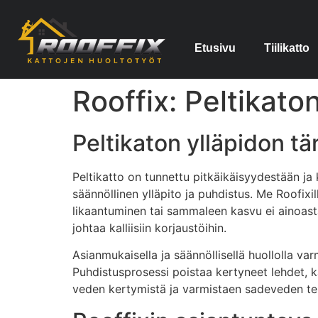
Etusivu
Tiilikatto
Rooffix: Peltikato
Peltikaton ylläpidon tä
Peltikatto on tunnettu pitkäikäisyydestään ja 
säännöllinen ylläpito ja puhdistus. Me Roofix
likaantuminen tai sammaleen kasvu ei ainoasta
johtaa kalliisiin korjaustöihin.
Asianmukaisella ja säännöllisellä huollolla va
Puhdistusprosessi poistaa kertyneet lehdet, k
veden kertymistä ja varmistaen sadeveden te