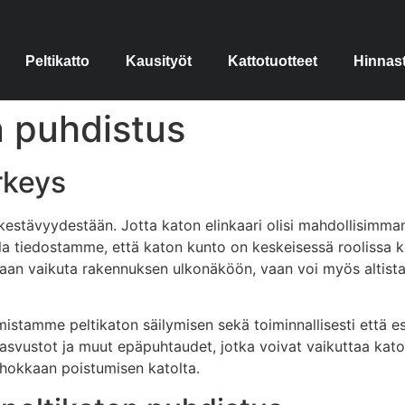
Peltikatto
Kausityöt
Kattotuotteet
Hinnas
n puhdistus
rkeys
kestävyydestään. Jotta katon elinkaari olisi mahdollisimman 
illa tiedostamme, että katon kunto on keskeisessä roolissa
an vaikuta rakennuksen ulkonäköön, vaan voi myös altistaa 
rmistamme peltikaton säilymisen sekä toiminnallisesti että e
asvustot ja muut epäpuhtaudet, jotka voivat vaikuttaa katon
hokkaan poistumisen katolta.