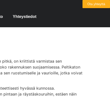
Ota yhteyttä
to
Yhteystiedot
pitkä, on kriittistä varmistaa sen
 koko rakennuksen suojaamisessa. Peltikaton
sen ruostumiselle ja vaurioille, jotka voivat
steettisesti hyvässä kunnossa.
 pintaan ja räystäskouruihin, estäen näin