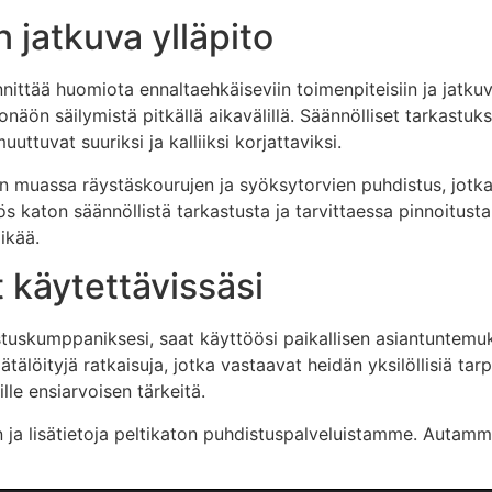
 jatkuva ylläpito
innittää huomiota ennaltaehkäiseviin toimenpiteisiin ja jat
onäön säilymistä pitkällä aikavälillä. Säännölliset tarkastuk
ttuvat suuriksi ja kalliiksi korjattaviksi.
un muassa räystäskourujen ja syöksytorvien puhdistus, jotk
s katon säännöllistä tarkastusta ja tarvittaessa pinnoitust
ikää.
 käytettävissäsi
istuskumppaniksesi, saat käyttöösi paikallisen asiantuntem
älöityjä ratkaisuja, jotka vastaavat heidän yksilöllisiä tar
le ensiarvoisen tärkeitä.
n ja lisätietoja peltikaton puhdistuspalveluistamme. Autam