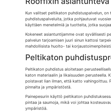
Rooffixin asiantunteva
Kun valitset peltikaton puhdistuspalvelun, on
puhdistuspalveluita, jotka pohjautuvat vuosie
käyttäen menetelmiä ja tuotteita, jotka suoja
Kokeneet asiantuntijamme ovat syvällisesti pe
palvelun tarjoamisen juuri sinun kattosi ta
mahdollisista huolto- tai korjaustoimenpiteist
Peltikaton puhdistuspr
Peltikaton puhdistus aloitetaan perusteellise
katon materiaalin ja likaisuuden perusteella. 
poistavat lian ilman, että katto vahingoittuu. 
pinnalta ja ympäristöstä.
Painepesurin käyttö peltikaton puhdistuksessa v
pintaa ja saumoja, mikä voi johtaa kosteusvau
ympäristöä.