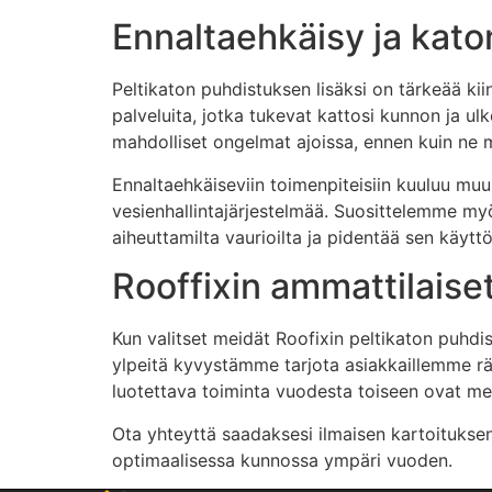
Ennaltaehkäisy ja katon
Peltikaton puhdistuksen lisäksi on tärkeää ki
palveluita, jotka tukevat kattosi kunnon ja ulk
mahdolliset ongelmat ajoissa, ennen kuin ne muu
Ennaltaehkäiseviin toimenpiteisiin kuuluu mu
vesienhallintajärjestelmää. Suosittelemme myö
aiheuttamilta vaurioilta ja pidentää sen käyttö
Rooffixin ammattilaiset
Kun valitset meidät Roofixin peltikaton puhd
ylpeitä kyvystämme tarjota asiakkaillemme räät
luotettava toiminta vuodesta toiseen ovat meil
Ota yhteyttä saadaksesi ilmaisen kartoitukse
optimaalisessa kunnossa ympäri vuoden.