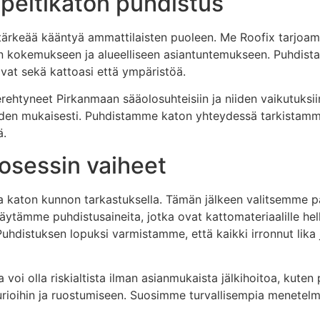
 peltikaton puhdistus
 tärkeää kääntyä ammattilaisten puoleen. Me Roofix tarjoam
n kokemukseen ja alueelliseen asiantuntemukseen. Puhdistamme
avat sekä kattoasi että ympäristöä.
rehtyneet Pirkanmaan sääolosuhteisiin ja niiden vaikutuksii
rpeiden mukaisesti. Puhdistamme katon yhteydessä tarkista
ä.
osessin vaiheet
lla katon kunnon tarkastuksella. Tämän jälkeen valitsemme 
Käytämme puhdistusaineita, jotka ovat kattomateriaalille hel
Puhdistuksen lopuksi varmistamme, että kaikki irronnut lika j
oi olla riskialtista ilman asianmukaista jälkihoitoa, kuten p
rioihin ja ruostumiseen. Suosimme turvallisempia menetelmi