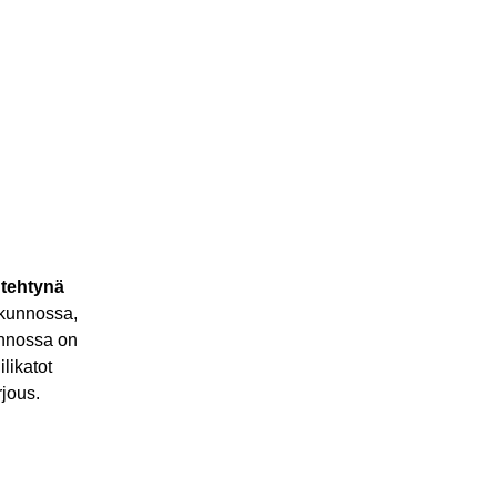
 tehtynä
n kunnossa,
unnossa on
ilikatot
rjous.