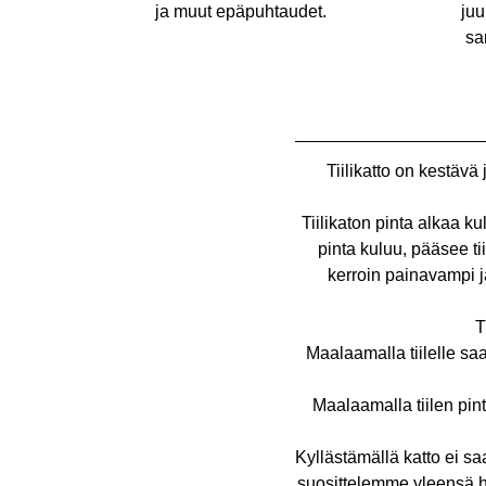
ja muut epäpuhtaudet.
juu
sa
Tiilikatto on kestävä
Tiilikaton pinta alkaa 
pinta kuluu, pääsee ti
kerroin painavampi ja
T
Maalaamalla tiilelle sa
Maalaamalla tiilen pin
Kyllästämällä katto ei s
suosittelemme yleensä hie