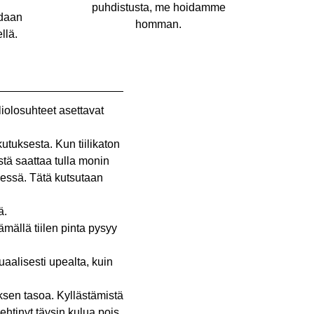
puhdistusta, me hoidamme
idaan
homman.
llä.
liolosuhteet asettavat
tuksesta. Kun tiilikaton
stä saattaa tulla monin
ydessä. Tätä kutsutaan
ä.
mällä tiilen pinta pysyy
aalisesti upealta, kuin
ksen tasoa. Kyllästämistä
ehtinyt täysin kulua pois.