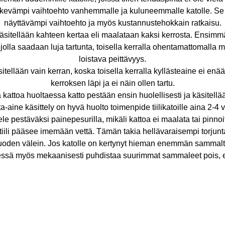
evämpi vaihtoehto vanhemmalle ja kuluneemmalle katolle. Se 
näyttävämpi vaihtoehto ja myös kustannustehokkain ratkaisu.
äsitellään kahteen kertaa eli maalataan kaksi kerrosta. Ensim
jolla saadaan luja tartunta, toisella kerralla ohentamattomalla m
loistava peittävyys.
sitellään vain kerran, koska toisella kerralla kyllästeaine ei e
kerroksen läpi ja ei näin ollen tartu.
 kattoa huoltaessa katto pestään ensin huolellisesti ja käsitellää
a-aine käsittely on hyvä huolto toimenpide tiilikatoille aina 2-4
ele pestäväksi painepesurilla, mikäli kattoa ei maalata tai pinnoi
ja tiili pääsee imemään vettä. Tämän takia hellävaraisempi torjun
uoden välein. Jos katolle on kertynyt hieman enemmän sammalta
dessä myös mekaanisesti puhdistaa suurimmat sammaleet pois, e