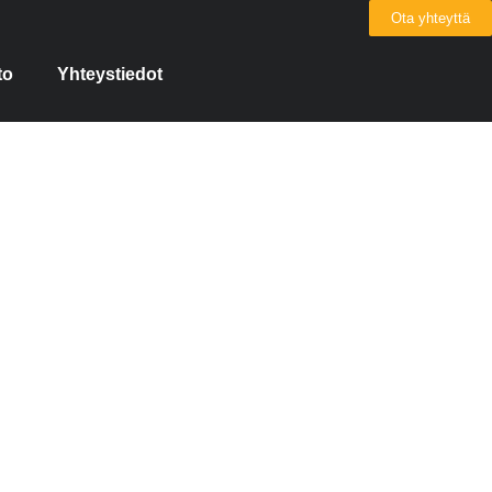
Ota yhteyttä
to
Yhteystiedot
tus