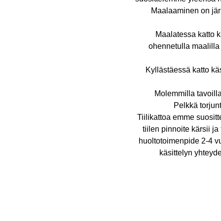
Maalaaminen on järk
Maalatessa katto k
ohennetulla maalilla 
Kyllästäessä katto kä
Molemmilla tavoilla
Pelkkä torjunt
Tiilikattoa emme suositt
tiilen pinnoite kärsii 
huoltotoimenpide 2-4 v
käsittelyn yhtey