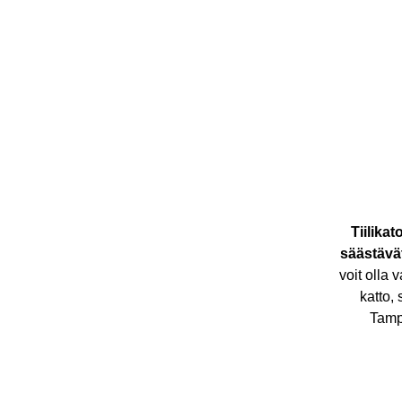
Tiilika
säästävä
voit olla
katto, 
Tampe