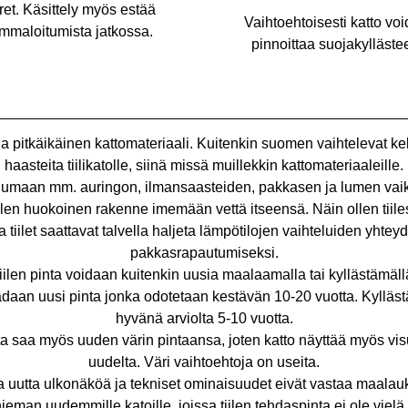
ret. Käsittely myös estää
Vaihtoehtoisesti katto vo
mmaloitumista jatkossa.
pinnoittaa suojakyllästee
 ja pitkäikäinen kattomateriaali. Kuitenkin suomen vaihtelevat ke
haasteita tiilikatolle, siinä missä muillekkin kattomateriaaleille.
kulumaan mm. auringon, ilmansaasteiden, pakkasen ja lumen vaiku
ilen huokoinen rakenne imemään vettä itseensä. Näin ollen tiile
 tiilet saattavat talvella haljeta lämpötilojen vaihteluiden yhte
pakkasrapautumiseksi.
iilen pinta voidaan kuitenkin uusia maalaamalla tai kyllästämäll
adaan uusi pinta jonka odotetaan kestävän 10-20 vuotta. Kyllästä
hyvänä arviolta 5-10 vuotta.
ta saa myös uuden värin pintaansa, joten katto näyttää myös visu
uudelta. Väri vaihtoehtoja on useita.
aa uutta ulkonäköä ja tekniset ominaisuudet eivät vastaa maalau
man uudemmille katoille, joissa tiilen tehdaspinta ei ole vielä 