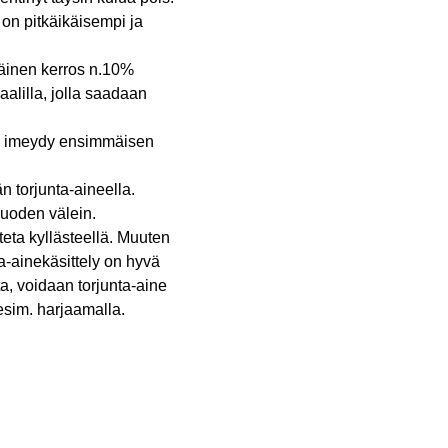
on pitkäikäisempi ja
mäinen kerros n.10%
aalilla, jolla saadaan
nää imeydy ensimmäisen
n torjunta-aineella.
 vuoden välein.
teta kyllästeellä. Muuten
ta-ainekäsittely on hyvä
, voidaan torjunta-aine
sim. harjaamalla.