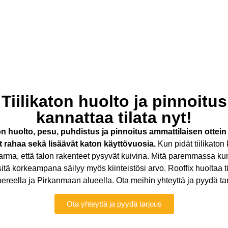
Tiilikaton huolto ja pinnoitus
kannattaa tilata nyt!
ton huolto, pesu, puhdistus ja pinnoitus ammattilaisen ottein
t rahaa sekä lisäävät katon käyttövuosia.
Kun pidät tiilikato
 varma, että talon rakenteet pysyvät kuivina. Mitä paremmassa k
sitä korkeampana säilyy myös kiinteistösi arvo. Rooffix huoltaa ti
reella ja Pirkanmaan alueella. Ota meihin yhteyttä ja pyydä ta
Ota yhteyttä ja pyydä tarjous