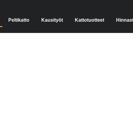
Peltikatto
Kausityöt
Kattotuotteet
Hinnas
ilikaton huolto ja pinnoi