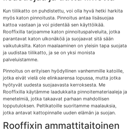
Kun tiilikatto on puhdistettu, voi olla hyvä hetki harkita
myös katon pinnoitusta. Pinnoitus antaa lisäsuojaa
kattoa vastaan ja voi pidentää sen käyttöikää.
Rooffixilla tarjoamme katon pinnoituspalveluita, jotka
parantavat katon ulkonäköä ja suojaavat sitä sään
vaikutuksilta. Katon maalaaminen on yleisin tapa suojata
ja uudistaa tiilikatto, ja se on yksi monista
palveluistamme.
Pinnoitus on erityisen hyödyllinen vanhemmille katoille,
jotka eivät vielä ole elinkaarensa lopussa, mutta jotka
hyötyvät uudesta suojaavasta kerroksesta. Me
Rooffixilla käytämme laadukkaita pinnoitemateriaaleja ja
menetelmiä, jotka takaavat parhaan mahdollisen
lopputuloksen. Peltikatoille suoritamme maalauksia,
jotka antavat kattopinnalle uuden elämän ja suojan.
Rooffixin ammattitaitoinen