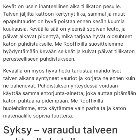
Kevät on usein ihanteellinen aika tiilikaton pesulle.
Talven jäljiltä kattoon kertynyt lika, sammal ja muut
epäpuhtaudet on hyvä poistaa ennen kesän kuumia
kuukausia. Keväällä sää on yleensä sopivan leuto, ja
päivät alkavat pidentyä, mikä tarjoaa hyvät olosuhteet
katon puhdistukselle. Me Rooffixilla suosittelemme
hyödyntämään kevään selkeät ja kuivat päivät tiilikaton
perusteelliseen puhdistukseen.
Keväällä on myös hyvä hetki tarkistaa mahdolliset
talven aikana syntyneet vauriot ja korjata ne ennen kuin
ne pahenevat. Puhdistuksen yhteydessä voidaan
käyttää sammalentorjunta-ainetta, joka auttaa pitämään
katon puhtaana pidempään. Me Rooffixilla
huolehdimme, että käytämme vain parhaita ja katon
materiaalille sopivia tuotteita.
Syksy – varaudu talveen