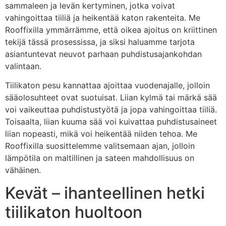
sammaleen ja levän kertyminen, jotka voivat
vahingoittaa tiiliä ja heikentää katon rakenteita. Me
Rooffixilla ymmärrämme, että oikea ajoitus on kriittinen
tekijä tässä prosessissa, ja siksi haluamme tarjota
asiantuntevat neuvot parhaan puhdistusajankohdan
valintaan.
Tiilikaton pesu kannattaa ajoittaa vuodenajalle, jolloin
sääolosuhteet ovat suotuisat. Liian kylmä tai märkä sää
voi vaikeuttaa puhdistustyötä ja jopa vahingoittaa tiiliä.
Toisaalta, liian kuuma sää voi kuivattaa puhdistusaineet
liian nopeasti, mikä voi heikentää niiden tehoa. Me
Rooffixilla suosittelemme valitsemaan ajan, jolloin
lämpötila on maltillinen ja sateen mahdollisuus on
vähäinen.
Kevät – ihanteellinen hetki
tiilikaton huoltoon