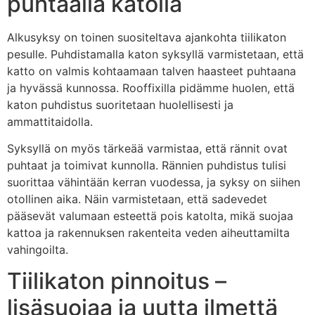
puhtaalla katolla
Alkusyksy on toinen suositeltava ajankohta tiilikaton
pesulle. Puhdistamalla katon syksyllä varmistetaan, että
katto on valmis kohtaamaan talven haasteet puhtaana
ja hyvässä kunnossa. Rooffixilla pidämme huolen, että
katon puhdistus suoritetaan huolellisesti ja
ammattitaidolla.
Syksyllä on myös tärkeää varmistaa, että rännit ovat
puhtaat ja toimivat kunnolla. Rännien puhdistus tulisi
suorittaa vähintään kerran vuodessa, ja syksy on siihen
otollinen aika. Näin varmistetaan, että sadevedet
pääsevät valumaan esteettä pois katolta, mikä suojaa
kattoa ja rakennuksen rakenteita veden aiheuttamilta
vahingoilta.
Tiilikaton pinnoitus –
lisäsuojaa ja uutta ilmettä