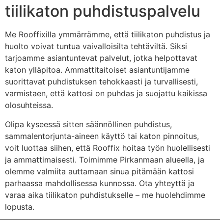
tiilikaton puhdistuspalvelu
Me Rooffixilla ymmärrämme, että tiilikaton puhdistus ja
huolto voivat tuntua vaivalloisilta tehtäviltä. Siksi
tarjoamme asiantuntevat palvelut, jotka helpottavat
katon ylläpitoa. Ammattitaitoiset asiantuntijamme
suorittavat puhdistuksen tehokkaasti ja turvallisesti,
varmistaen, että kattosi on puhdas ja suojattu kaikissa
olosuhteissa.
Olipa kyseessä sitten säännöllinen puhdistus,
sammalentorjunta-aineen käyttö tai katon pinnoitus,
voit luottaa siihen, että Rooffix hoitaa työn huolellisesti
ja ammattimaisesti. Toimimme Pirkanmaan alueella, ja
olemme valmiita auttamaan sinua pitämään kattosi
parhaassa mahdollisessa kunnossa. Ota yhteyttä ja
varaa aika tiilikaton puhdistukselle – me huolehdimme
lopusta.