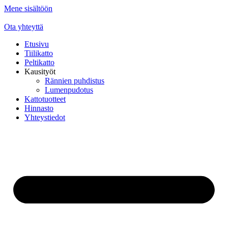
Mene sisältöön
Ota yhteyttä
Etusivu
Tiilikatto
Peltikatto
Kausityöt
Rännien puhdistus
Lumenpudotus
Kattotuotteet
Hinnasto
Yhteystiedot