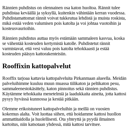
Rännien puhdistus on olennainen osa katon huoltoa. Rännit tulee
puhdistaa keväällä ja syksyllä, kuitenkin vähintään kerran vuodessa.
Puhdistamattomat rännit voivat tukkeutua lehdistä ja muista roskista,
mikä estää veden valumisen pois katolta ja voi johtaa vuotoihin ja
kosteusvaurioihin.
Rännien puhdistus auttaa myös estämään sammaleen kasvua, koska
se vähentää kosteuden kertymistä katolle. Puhdistetut rännit
varmistavat, että vesi valuu pois katolta tehokkaasti ja estää
kosteuden pääsyn kattorakenteisiin.
Rooffixin kattopalvelut
Rooffix tarjoaa kattavia kattopalveluita Pirkanmaan alueella. Meidän
palveluihimme kuuluu muun muassa tiilikaton ja peltikaton pesu,
sammaleenestokäsittely, katon pinnoitus sekä rännien puhdistus.
Käytämme tehokkaita menetelmiä ja laadukkaita aineita, jotta kattosi
pysyy hyvässä kunnossa ja kestää pitkään.
Olemme erikoistuneet kattopalveluihin ja meillä on vuosien
kokemus alalta. Voit luottaa siihen, että hoidamme kattosi huollon
ammattitaidolla ja huolellisesti. Ota yhteyttä ja pyydä ilmainen
kartoitus, niin katsotaan yhdessä, mitä kattosi tarvitsee.