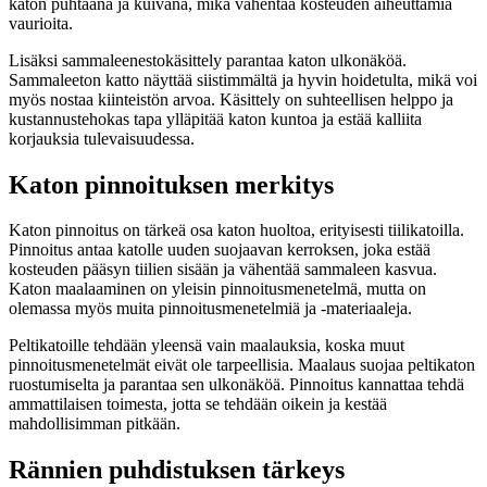
katon puhtaana ja kuivana, mikä vähentää kosteuden aiheuttamia
vaurioita.
Lisäksi sammaleenestokäsittely parantaa katon ulkonäköä.
Sammaleeton katto näyttää siistimmältä ja hyvin hoidetulta, mikä voi
myös nostaa kiinteistön arvoa. Käsittely on suhteellisen helppo ja
kustannustehokas tapa ylläpitää katon kuntoa ja estää kalliita
korjauksia tulevaisuudessa.
Katon pinnoituksen merkitys
Katon pinnoitus on tärkeä osa katon huoltoa, erityisesti tiilikatoilla.
Pinnoitus antaa katolle uuden suojaavan kerroksen, joka estää
kosteuden pääsyn tiilien sisään ja vähentää sammaleen kasvua.
Katon maalaaminen on yleisin pinnoitusmenetelmä, mutta on
olemassa myös muita pinnoitusmenetelmiä ja -materiaaleja.
Peltikatoille tehdään yleensä vain maalauksia, koska muut
pinnoitusmenetelmät eivät ole tarpeellisia. Maalaus suojaa peltikaton
ruostumiselta ja parantaa sen ulkonäköä. Pinnoitus kannattaa tehdä
ammattilaisen toimesta, jotta se tehdään oikein ja kestää
mahdollisimman pitkään.
Rännien puhdistuksen tärkeys