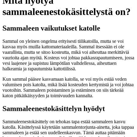
Mitä hyötyä
sammaleenestokäsittelystä on?
Sammaleen vaikutukset katolle
Sammal on yleinen ongelma erityisesti tiilikatoilla, mutta se voi
kasvaa myös muilla kattomateriaaleilla. Sammal itsessään ei ole
vaarallista, mutta se sitoo kosteutta, mikä voi aiheuttaa merkittäviä
vaurioita ajan myötä. Kosteus voi johtaa pakkasrapautumiseen, jossa
vesi laajenee ja supistuu lämpötilan vaihdellessa, aiheuttaen
halkeamia ja rapautumista kattotiilissä.
Kun sammal pääsee kasvamaan katolla, se voi myös estää veden
valumisen pois katolta, mikä lisää kosteuden kertymistä ja voi johtaa
vuotoihin. Sammaleen poistaminen ja estäminen on siis tärkeää
katon pitkäikäisyyden ja toimivuuden kannalta.
Sammaleenestokäsittelyn hyödyt
Sammaleenestokäsittely on tehokas tapa estää sammaleen kasvu
katolla. Käsittelyssä käytetään sammalentorjunta-ainetta, joka tappaa
sammaleen ja estää sen uudelleenkasvun. Tämä auttaa pitämään