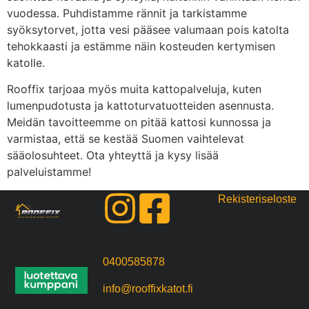
vuodessa. Puhdistamme rännit ja tarkistamme
syöksytorvet, jotta vesi pääsee valumaan pois katolta
tehokkaasti ja estämme näin kosteuden kertymisen
katolle.
Rooffix tarjoaa myös muita kattopalveluja, kuten
lumenpudotusta ja kattoturvatuotteiden asennusta.
Meidän tavoitteemme on pitää kattosi kunnossa ja
varmistaa, että se kestää Suomen vaihtelevat
sääolosuhteet. Ota yhteyttä ja kysy lisää
palveluistamme!
Rekisteriseloste
0400585878
info@rooffixkatot.fi