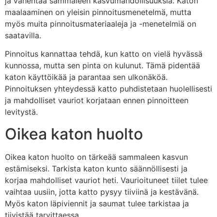
ja vähentää sammaleen kasvumahdollisuuksia. Katon
maalaaminen on yleisin pinnoitusmenetelmä, mutta
myös muita pinnoitusmateriaaleja ja -menetelmiä on
saatavilla.
Pinnoitus kannattaa tehdä, kun katto on vielä hyvässä
kunnossa, mutta sen pinta on kulunut. Tämä pidentää
katon käyttöikää ja parantaa sen ulkonäköä.
Pinnoituksen yhteydessä katto puhdistetaan huolellisesti
ja mahdolliset vauriot korjataan ennen pinnoitteen
levitystä.
Oikea katon huolto
Oikea katon huolto on tärkeää sammaleen kasvun
estämiseksi. Tarkista katon kunto säännöllisesti ja
korjaa mahdolliset vauriot heti. Vaurioituneet tiilet tulee
vaihtaa uusiin, jotta katto pysyy tiiviinä ja kestävänä.
Myös katon läpiviennit ja saumat tulee tarkistaa ja
tiivistää tarvittaessa.