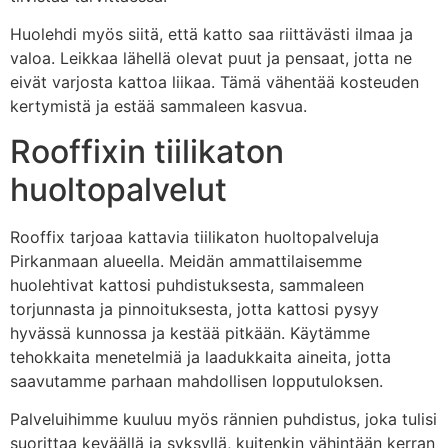
Huolehdi myös siitä, että katto saa riittävästi ilmaa ja
valoa. Leikkaa lähellä olevat puut ja pensaat, jotta ne
eivät varjosta kattoa liikaa. Tämä vähentää kosteuden
kertymistä ja estää sammaleen kasvua.
Rooffixin tiilikaton
huoltopalvelut
Rooffix tarjoaa kattavia tiilikaton huoltopalveluja
Pirkanmaan alueella. Meidän ammattilaisemme
huolehtivat kattosi puhdistuksesta, sammaleen
torjunnasta ja pinnoituksesta, jotta kattosi pysyy
hyvässä kunnossa ja kestää pitkään. Käytämme
tehokkaita menetelmiä ja laadukkaita aineita, jotta
saavutamme parhaan mahdollisen lopputuloksen.
Palveluihimme kuuluu myös rännien puhdistus, joka tulisi
suorittaa keväällä ja syksyllä, kuitenkin vähintään kerran