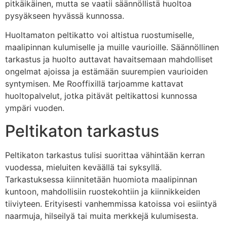
pitkäikäinen, mutta se vaatii säännöllistä huoltoa
pysyäkseen hyvässä kunnossa.
Huoltamaton peltikatto voi altistua ruostumiselle,
maalipinnan kulumiselle ja muille vaurioille. Säännöllinen
tarkastus ja huolto auttavat havaitsemaan mahdolliset
ongelmat ajoissa ja estämään suurempien vaurioiden
syntymisen. Me Rooffixillä tarjoamme kattavat
huoltopalvelut, jotka pitävät peltikattosi kunnossa
ympäri vuoden.
Peltikaton tarkastus
Peltikaton tarkastus tulisi suorittaa vähintään kerran
vuodessa, mieluiten keväällä tai syksyllä.
Tarkastuksessa kiinnitetään huomiota maalipinnan
kuntoon, mahdollisiin ruostekohtiin ja kiinnikkeiden
tiiviyteen. Erityisesti vanhemmissa katoissa voi esiintyä
naarmuja, hilseilyä tai muita merkkejä kulumisesta.