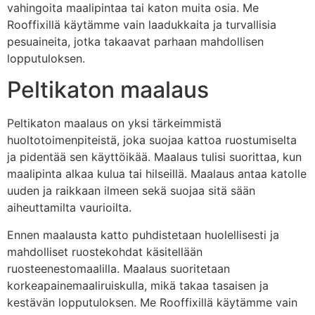
vahingoita maalipintaa tai katon muita osia. Me
Rooffixillä käytämme vain laadukkaita ja turvallisia
pesuaineita, jotka takaavat parhaan mahdollisen
lopputuloksen.
Peltikaton maalaus
Peltikaton maalaus on yksi tärkeimmistä
huoltotoimenpiteistä, joka suojaa kattoa ruostumiselta
ja pidentää sen käyttöikää. Maalaus tulisi suorittaa, kun
maalipinta alkaa kulua tai hilseillä. Maalaus antaa katolle
uuden ja raikkaan ilmeen sekä suojaa sitä sään
aiheuttamilta vaurioilta.
Ennen maalausta katto puhdistetaan huolellisesti ja
mahdolliset ruostekohdat käsitellään
ruosteenestomaalilla. Maalaus suoritetaan
korkeapainemaaliruiskulla, mikä takaa tasaisen ja
kestävän lopputuloksen. Me Rooffixillä käytämme vain