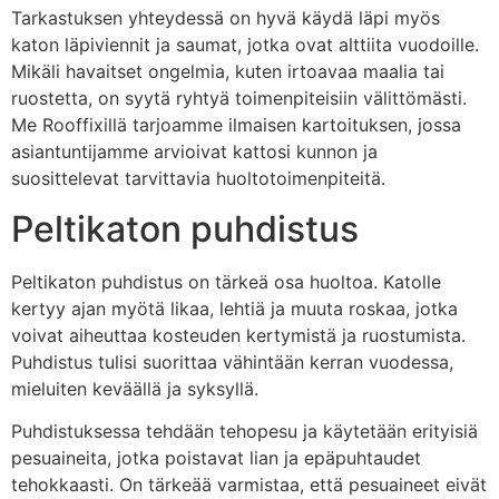
Tarkastuksen yhteydessä on hyvä käydä läpi myös
katon läpiviennit ja saumat, jotka ovat alttiita vuodoille.
Mikäli havaitset ongelmia, kuten irtoavaa maalia tai
ruostetta, on syytä ryhtyä toimenpiteisiin välittömästi.
Me Rooffixillä tarjoamme ilmaisen kartoituksen, jossa
asiantuntijamme arvioivat kattosi kunnon ja
suosittelevat tarvittavia huoltotoimenpiteitä.
Peltikaton puhdistus
Peltikaton puhdistus on tärkeä osa huoltoa. Katolle
kertyy ajan myötä likaa, lehtiä ja muuta roskaa, jotka
voivat aiheuttaa kosteuden kertymistä ja ruostumista.
Puhdistus tulisi suorittaa vähintään kerran vuodessa,
mieluiten keväällä ja syksyllä.
Puhdistuksessa tehdään tehopesu ja käytetään erityisiä
pesuaineita, jotka poistavat lian ja epäpuhtaudet
tehokkaasti. On tärkeää varmistaa, että pesuaineet eivät