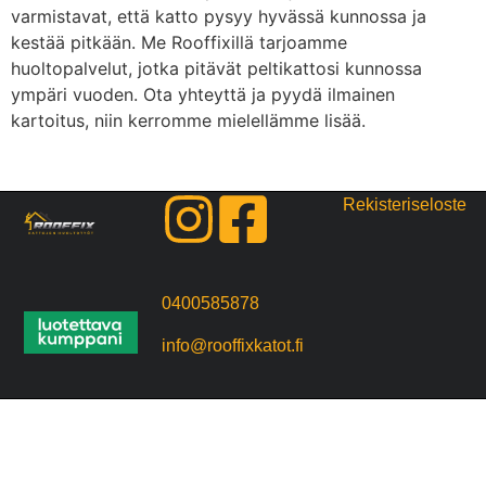
varmistavat, että katto pysyy hyvässä kunnossa ja
kestää pitkään. Me Rooffixillä tarjoamme
huoltopalvelut, jotka pitävät peltikattosi kunnossa
ympäri vuoden. Ota yhteyttä ja pyydä ilmainen
kartoitus, niin kerromme mielellämme lisää.
Rekisteriseloste
0400585878
info@rooffixkatot.fi