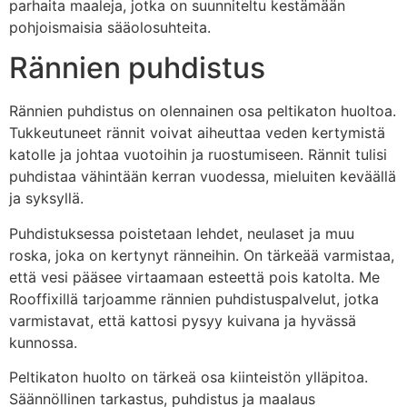
parhaita maaleja, jotka on suunniteltu kestämään
pohjoismaisia sääolosuhteita.
Rännien puhdistus
Rännien puhdistus on olennainen osa peltikaton huoltoa.
Tukkeutuneet rännit voivat aiheuttaa veden kertymistä
katolle ja johtaa vuotoihin ja ruostumiseen. Rännit tulisi
puhdistaa vähintään kerran vuodessa, mieluiten keväällä
ja syksyllä.
Puhdistuksessa poistetaan lehdet, neulaset ja muu
roska, joka on kertynyt ränneihin. On tärkeää varmistaa,
että vesi pääsee virtaamaan esteettä pois katolta. Me
Rooffixillä tarjoamme rännien puhdistuspalvelut, jotka
varmistavat, että kattosi pysyy kuivana ja hyvässä
kunnossa.
Peltikaton huolto on tärkeä osa kiinteistön ylläpitoa.
Säännöllinen tarkastus, puhdistus ja maalaus