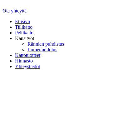
Mene
sisältöön
Ota yhteyttä
Etusivu
Tiilikatto
Peltikatto
Kausityöt
Rännien puhdistus
Lumenpudotus
Kattotuotteet
Hinnasto
Yhteystiedot