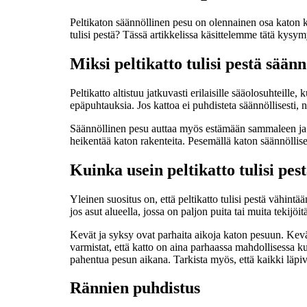
Peltikaton säännöllinen pesu on olennainen osa katon 
tulisi pestä? Tässä artikkelissa käsittelemme tätä kysy
Miksi peltikatto tulisi pestä säänn
Peltikatto altistuu jatkuvasti erilaisille sääolosuhteille,
epäpuhtauksia. Jos kattoa ei puhdisteta säännöllisesti,
Säännöllinen pesu auttaa myös estämään sammaleen ja mu
heikentää katon rakenteita. Pesemällä katon säännöllise
Kuinka usein peltikatto tulisi pes
Yleinen suositus on, että peltikatto tulisi pestä vähi
jos asut alueella, jossa on paljon puita tai muita tekijö
Kevät ja syksy ovat parhaita aikoja katon pesuun. Kevää
varmistat, että katto on aina parhaassa mahdollisessa ku
pahentua pesun aikana. Tarkista myös, että kaikki läpiv
Rännien puhdistus