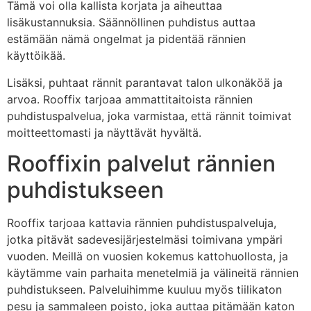
Tämä voi olla kallista korjata ja aiheuttaa
lisäkustannuksia. Säännöllinen puhdistus auttaa
estämään nämä ongelmat ja pidentää rännien
käyttöikää.
Lisäksi, puhtaat rännit parantavat talon ulkonäköä ja
arvoa. Rooffix tarjoaa ammattitaitoista rännien
puhdistuspalvelua, joka varmistaa, että rännit toimivat
moitteettomasti ja näyttävät hyvältä.
Rooffixin palvelut rännien
puhdistukseen
Rooffix tarjoaa kattavia rännien puhdistuspalveluja,
jotka pitävät sadevesijärjestelmäsi toimivana ympäri
vuoden. Meillä on vuosien kokemus kattohuollosta, ja
käytämme vain parhaita menetelmiä ja välineitä rännien
puhdistukseen. Palveluihimme kuuluu myös tiilikaton
pesu ja sammaleen poisto, joka auttaa pitämään katon