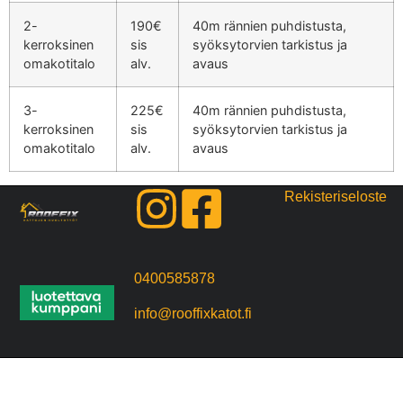
2-
190€
40m rännien puhdistusta,
kerroksinen
sis
syöksytorvien tarkistus ja
omakotitalo
alv.
avaus
3-
225€
40m rännien puhdistusta,
kerroksinen
sis
syöksytorvien tarkistus ja
omakotitalo
alv.
avaus
Rekisteriseloste
0400585878
info@rooffixkatot.fi