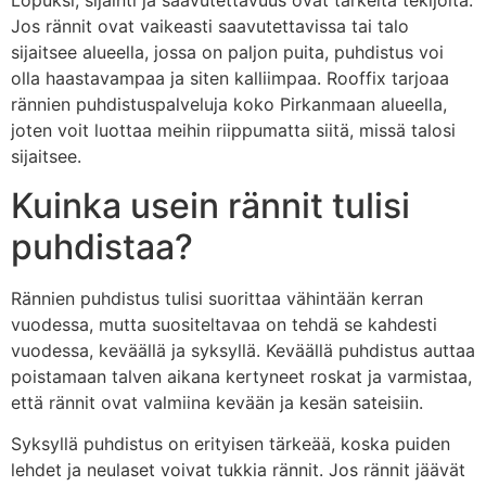
Lopuksi, sijainti ja saavutettavuus ovat tärkeitä tekijöitä.
Jos rännit ovat vaikeasti saavutettavissa tai talo
sijaitsee alueella, jossa on paljon puita, puhdistus voi
olla haastavampaa ja siten kalliimpaa. Rooffix tarjoaa
rännien puhdistuspalveluja koko Pirkanmaan alueella,
joten voit luottaa meihin riippumatta siitä, missä talosi
sijaitsee.
Kuinka usein rännit tulisi
puhdistaa?
Rännien puhdistus tulisi suorittaa vähintään kerran
vuodessa, mutta suositeltavaa on tehdä se kahdesti
vuodessa, keväällä ja syksyllä. Keväällä puhdistus auttaa
poistamaan talven aikana kertyneet roskat ja varmistaa,
että rännit ovat valmiina kevään ja kesän sateisiin.
Syksyllä puhdistus on erityisen tärkeää, koska puiden
lehdet ja neulaset voivat tukkia rännit. Jos rännit jäävät