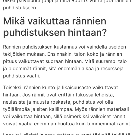
oikea palveluntarjoaja ja mitä Rooffix voi tarjota rännien
puhdistukseen.
Mikä vaikuttaa rännien
puhdistuksen hintaan?
Rännien puhdistuksen kustannus voi vaihdella useiden
tekijöiden mukaan. Ensinnäkin, talon koko ja rännien
pituus vaikuttavat suoraan hintaan. Mitä suurempi talo
ja pidemmät rännit, sitä enemmän aikaa ja resursseja
puhdistus vaatii.
Toiseksi, rännien kunto ja likaisuusaste vaikuttavat
hintaan. Jos rännit ovat erittäin tukossa lehdistä,
neulasista ja muusta roskasta, puhdistus voi olla
työläämpää ja siten kalliimpaa. Myös rännien materiaali
voi vaikuttaa hintaan, sillä esimerkiksi valkoiset rännit
voivat vaatia enemmän huoltoa kuin tummemmat rännit.