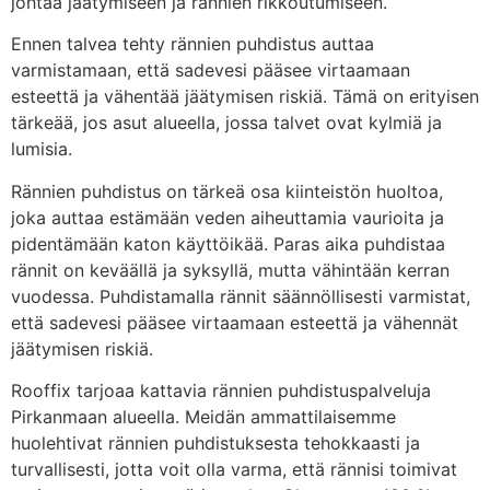
johtaa jäätymiseen ja rännien rikkoutumiseen.
Ennen talvea tehty rännien puhdistus auttaa
varmistamaan, että sadevesi pääsee virtaamaan
esteettä ja vähentää jäätymisen riskiä. Tämä on erityisen
tärkeää, jos asut alueella, jossa talvet ovat kylmiä ja
lumisia.
Rännien puhdistus on tärkeä osa kiinteistön huoltoa,
joka auttaa estämään veden aiheuttamia vaurioita ja
pidentämään katon käyttöikää. Paras aika puhdistaa
rännit on keväällä ja syksyllä, mutta vähintään kerran
vuodessa. Puhdistamalla rännit säännöllisesti varmistat,
että sadevesi pääsee virtaamaan esteettä ja vähennät
jäätymisen riskiä.
Rooffix tarjoaa kattavia rännien puhdistuspalveluja
Pirkanmaan alueella. Meidän ammattilaisemme
huolehtivat rännien puhdistuksesta tehokkaasti ja
turvallisesti, jotta voit olla varma, että rännisi toimivat