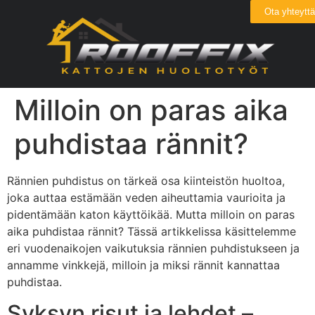
Ota yhteyttä
Milloin on paras aika
puhdistaa rännit?
Rännien puhdistus on tärkeä osa kiinteistön huoltoa,
joka auttaa estämään veden aiheuttamia vaurioita ja
pidentämään katon käyttöikää. Mutta milloin on paras
aika puhdistaa rännit? Tässä artikkelissa käsittelemme
eri vuodenaikojen vaikutuksia rännien puhdistukseen ja
annamme vinkkejä, milloin ja miksi rännit kannattaa
puhdistaa.
Syksyn risut ja lehdet –