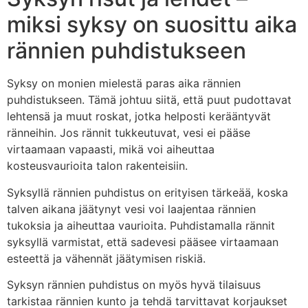
miksi syksy on suosittu aika
rännien puhdistukseen
Syksy on monien mielestä paras aika rännien
puhdistukseen. Tämä johtuu siitä, että puut pudottavat
lehtensä ja muut roskat, jotka helposti kerääntyvät
ränneihin. Jos rännit tukkeutuvat, vesi ei pääse
virtaamaan vapaasti, mikä voi aiheuttaa
kosteusvaurioita talon rakenteisiin.
Syksyllä rännien puhdistus on erityisen tärkeää, koska
talven aikana jäätynyt vesi voi laajentaa rännien
tukoksia ja aiheuttaa vaurioita. Puhdistamalla rännit
syksyllä varmistat, että sadevesi pääsee virtaamaan
esteettä ja vähennät jäätymisen riskiä.
Syksyn rännien puhdistus on myös hyvä tilaisuus
tarkistaa rännien kunto ja tehdä tarvittavat korjaukset