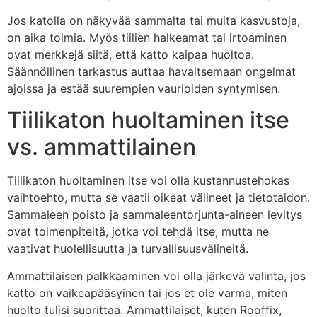
Jos katolla on näkyvää sammalta tai muita kasvustoja,
on aika toimia. Myös tiilien halkeamat tai irtoaminen
ovat merkkejä siitä, että katto kaipaa huoltoa.
Säännöllinen tarkastus auttaa havaitsemaan ongelmat
ajoissa ja estää suurempien vaurioiden syntymisen.
Tiilikaton huoltaminen itse
vs. ammattilainen
Tiilikaton huoltaminen itse voi olla kustannustehokas
vaihtoehto, mutta se vaatii oikeat välineet ja tietotaidon.
Sammaleen poisto ja sammaleentorjunta-aineen levitys
ovat toimenpiteitä, jotka voi tehdä itse, mutta ne
vaativat huolellisuutta ja turvallisuusvälineitä.
Ammattilaisen palkkaaminen voi olla järkevä valinta, jos
katto on vaikeapääsyinen tai jos et ole varma, miten
huolto tulisi suorittaa. Ammattilaiset, kuten Rooffix,