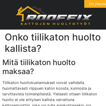
Ota yhteyttä
Onko tiilikaton huolto
kallista?
Mitä tiilikaton huolto
maksaa?
Tiilikaton huoltokustannukset voivat vaihdella
huomattavasti riippuen katon koosta, kunnosta ja
tarvittavista toimenpiteistä. Yleisesti ottaen tiilikaton
huolto ei ole erityisen kallista verrattuna
kattoremonttiin, joka voi tulla ajankohtaiseksi, jos