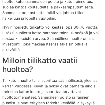
huolto, kuten sammaleen poisto ja katon pinnoitus,
suojaa kattoa kosteudelta ja pakkasrapautumiselta.
Sammal sitoo kosteutta, mikä voi johtaa tiilien
halkeiluun ja lopulta vuotoihin.
Hyvin hoidettu tiilikatto voi kestää jopa 60–70 vuotta.
Lisäksi huollettu katto parantaa talon ulkonäköä ja voi
nostaa kiinteistön arvoa. Säännöllinen huolto on siis
investointi, joka maksaa itsensä takaisin pitkällä
aikavälillä.
Milloin tiilikatto vaatii
huoltoa?
Tiilikaton huolto tulisi suorittaa säännöllisesti, yleensä
kerran vuodessa. Kevät ja syksy ovat parhaita aikoja
tarkistaa katon kunto ja suorittaa tarvittavat
huoltotoimenpiteet. Sammaleen poisto ja rännien
puhdistus ovat erityisen tärkeitä keväällä ja syksyllä.