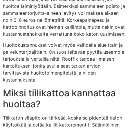
huoltoa laiminlyödään. Esimerkiksi sammaleen poisto ja
sammaleentorjunta-aineen levitys voi maksaa alkaen
noin 2–6 euroa neliömetriltä. Korkeapainepesu ja
kattopinnoitus ovat hieman kalliimpia, mutta nekin ovat
kustannustehokkaita verrattuna koko katon uusimiseen.
Huoltokustannukset voivat myös vaihdella alueittain ja
palveluntarjoajittain. On suositeltavaa pyytää useampia
tarjouksia ja vertailla niitä. Rooffix tarjoaa ilmaisen
kartoituksen, jonka avulla saat tarkan arvion
tarvittavista huoltotoimenpiteistä ja niiden
kustannuksista.
Miksi tiilikattoa kannattaa
huoltaa?
Tiilikaton ylläpito on tärkeää, koska se pidentää katon
käyttöikää ja estää kalliit kattoremontit. Säännöllinen