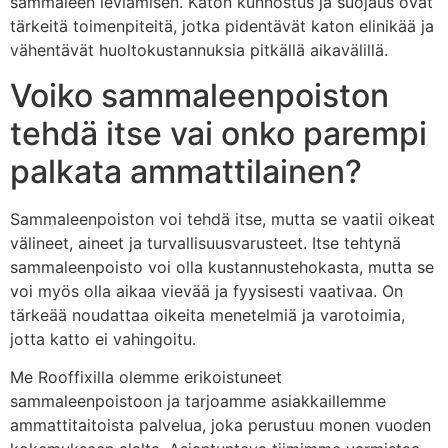
sammaleen leviämisen. Katon kunnostus ja suojaus ovat
tärkeitä toimenpiteitä, jotka pidentävät katon elinikää ja
vähentävät huoltokustannuksia pitkällä aikavälillä.
Voiko sammaleenpoiston
tehdä itse vai onko parempi
palkata ammattilainen?
Sammaleenpoiston voi tehdä itse, mutta se vaatii oikeat
välineet, aineet ja turvallisuusvarusteet. Itse tehtynä
sammaleenpoisto voi olla kustannustehokasta, mutta se
voi myös olla aikaa vievää ja fyysisesti vaativaa. On
tärkeää noudattaa oikeita menetelmiä ja varotoimia,
jotta katto ei vahingoitu.
Me Rooffixilla olemme erikoistuneet
sammaleenpoistoon ja tarjoamme asiakkaillemme
ammattitaitoista palvelua, joka perustuu monen vuoden