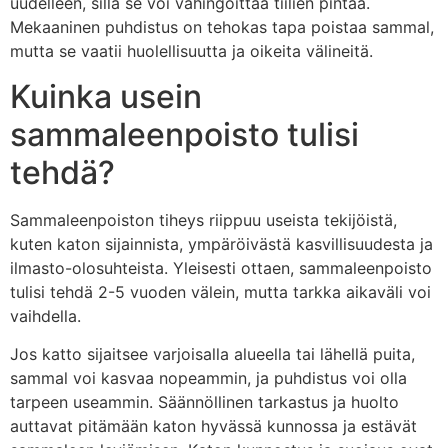
uudelleen, sillä se voi vahingoittaa tiilien pintaa.
Mekaaninen puhdistus on tehokas tapa poistaa sammal,
mutta se vaatii huolellisuutta ja oikeita välineitä.
Kuinka usein
sammaleenpoisto tulisi
tehdä?
Sammaleenpoiston tiheys riippuu useista tekijöistä,
kuten katon sijainnista, ympäröivästä kasvillisuudesta ja
ilmasto-olosuhteista. Yleisesti ottaen, sammaleenpoisto
tulisi tehdä 2-5 vuoden välein, mutta tarkka aikaväli voi
vaihdella.
Jos katto sijaitsee varjoisalla alueella tai lähellä puita,
sammal voi kasvaa nopeammin, ja puhdistus voi olla
tarpeen useammin. Säännöllinen tarkastus ja huolto
auttavat pitämään katon hyvässä kunnossa ja estävät