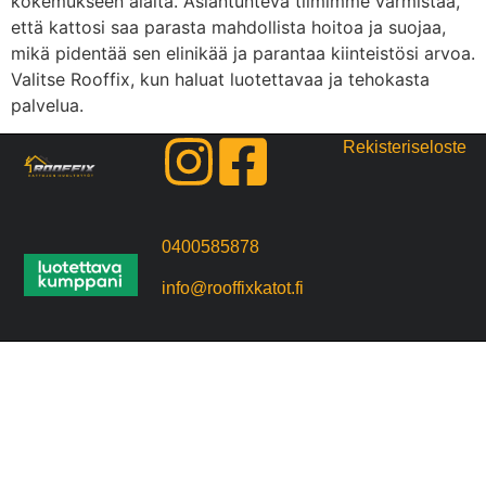
kokemukseen alalta. Asiantunteva tiimimme varmistaa,
että kattosi saa parasta mahdollista hoitoa ja suojaa,
mikä pidentää sen elinikää ja parantaa kiinteistösi arvoa.
Valitse Rooffix, kun haluat luotettavaa ja tehokasta
palvelua.
Rekisteriseloste
0400585878
info@rooffixkatot.fi