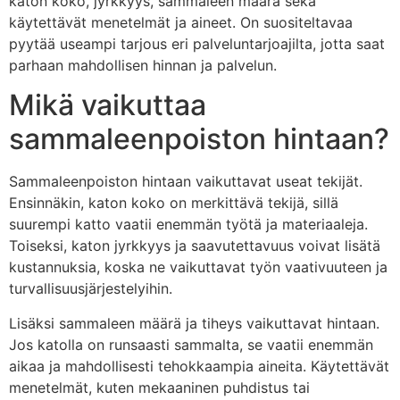
katon koko, jyrkkyys, sammaleen määrä sekä
käytettävät menetelmät ja aineet. On suositeltavaa
pyytää useampi tarjous eri palveluntarjoajilta, jotta saat
parhaan mahdollisen hinnan ja palvelun.
Mikä vaikuttaa
sammaleenpoiston hintaan?
Sammaleenpoiston hintaan vaikuttavat useat tekijät.
Ensinnäkin, katon koko on merkittävä tekijä, sillä
suurempi katto vaatii enemmän työtä ja materiaaleja.
Toiseksi, katon jyrkkyys ja saavutettavuus voivat lisätä
kustannuksia, koska ne vaikuttavat työn vaativuuteen ja
turvallisuusjärjestelyihin.
Lisäksi sammaleen määrä ja tiheys vaikuttavat hintaan.
Jos katolla on runsaasti sammalta, se vaatii enemmän
aikaa ja mahdollisesti tehokkaampia aineita. Käytettävät
menetelmät, kuten mekaaninen puhdistus tai