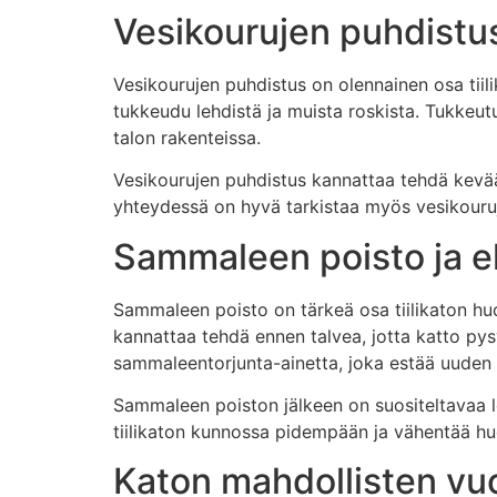
Vesikourujen puhdistus
Vesikourujen puhdistus on olennainen osa tiili
tukkeudu lehdistä ja muista roskista. Tukkeut
talon rakenteissa.
Vesikourujen puhdistus kannattaa tehdä kevääl
yhteydessä on hyvä tarkistaa myös vesikouruje
Sammaleen poisto ja e
Sammaleen poisto on tärkeä osa tiilikaton hu
kannattaa tehdä ennen talvea, jotta katto p
sammaleentorjunta-ainetta, joka estää uude
Sammaleen poiston jälkeen on suositeltavaa 
tiilikaton kunnossa pidempään ja vähentää hu
Katon mahdollisten vu