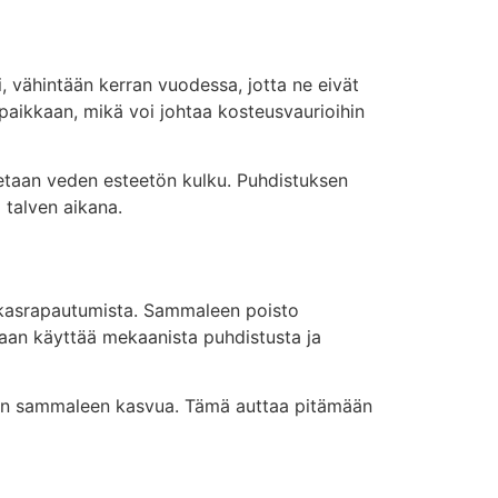
i, vähintään kerran vuodessa, jotta ne eivät
paikkaan, mikä voi johtaa kosteusvaurioihin
stetaan veden esteetön kulku. Puhdistuksen
 talven aikana.
akkasrapautumista. Sammaleen poisto
aan käyttää mekaanista puhdistusta ja
uden sammaleen kasvua. Tämä auttaa pitämään