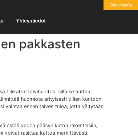
Ota yhteyttä
to
Yhteystiedot
nnen pakkasten
 tiilikaton talvihuoltoa, sillä se auttaa
nnittää huomiota erityisesti tiilien kuntoon,
lisi vaihtaa ennen talven tuloa, jotta vältytään
ämä estää veden pääsyn katon rakenteisiin,
i voivat rasittaa kattoa merkittävästi.