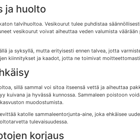
 ja huolto
katon talvihuoltoa. Vesikourut tulee puhdistaa säännöllisest
uneet vesikourut voivat aiheuttaa veden valumista väärään 
lä ja syksyllä, mutta erityisesti ennen talvea, jotta varmi
n kiinnitykset ja kaadot, jotta ne toimivat moitteettomasti
hkäisy
oltoa, sillä sammal voi sitoa itseensä vettä ja aiheuttaa p
ysyy kuivana ja hyvässä kunnossa. Sammaleen poistoon void
n kasvuston muodostumista.
levittää katolle sammaleentorjunta-aine, joka ehkäisee u
oltotarvetta tulevaisuudessa.
otojen korjaus