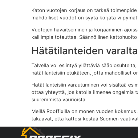
Katon vuotojen korjaus on tärkeä toimenpide e
mahdolliset vuodot on syytä korjata viipymättä.
Vuotojen havaitseminen ja korjaaminen ajoissa
kalliimpia toteuttaa. Säännöllinen kattohuolt
Hätätilanteiden varalt
Talvella voi esiintyä yllättäviä sääolosuhteita
hätätilanteisiin etukäteen, jotta mahdolliset 
Hätätilanteisiin varautuminen voi sisältää es
ottaa yhteyttä, jos katolla ilmenee ongelmia 
suuremmista vaurioista.
Meillä Rooffixilla on monen vuoden kokemus 
takaavat, että kattosi kestää Suomen vaativat 