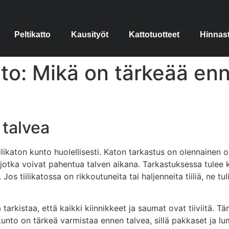
Peltikatto
Kausityöt
Kattotuotteet
Hinnas
olto: Mikä on tärkeää e
 talvea
ikaton kunto huolellisesti. Katon tarkastus on olennainen osa
otka voivat pahentua talven aikana. Tarkastuksessa tulee kii
 Jos tiilikatossa on rikkoutuneita tai haljenneita tiiliä, ne tu
rkistaa, että kaikki kiinnikkeet ja saumat ovat tiiviitä. T
unto on tärkeä varmistaa ennen talvea, sillä pakkaset ja lum