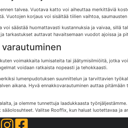
nnen talvea. Vuotava katto voi aiheuttaa merkittäviä kosteu
 Vuotojen korjaus voi sisältää tiilien vaihtoa, saumausten t
 voi säästää huomattavasti kustannuksia ja vaivaa, sillä ta
o ja tarkastukset auttavat havaitsemaan vuodot ajoissa ja 
a varautuminen
, kuten voimakkaita lumisateita tai jäätymisilmiöitä, jotka vo
ongelmat voidaan ratkaista nopeasti ja tehokkaasti.
imerkiksi lumenpudotuksen suunnittelun ja tarvittavien työk
talven aikana. Hyvä ennakkovarautuminen auttaa pitämään ti
alalta, ja olemme tunnettuja laadukkaasta työnjäljestämm
sääolosuhteet. Valitse Rooffix, kun haluat luotettavaa ja a