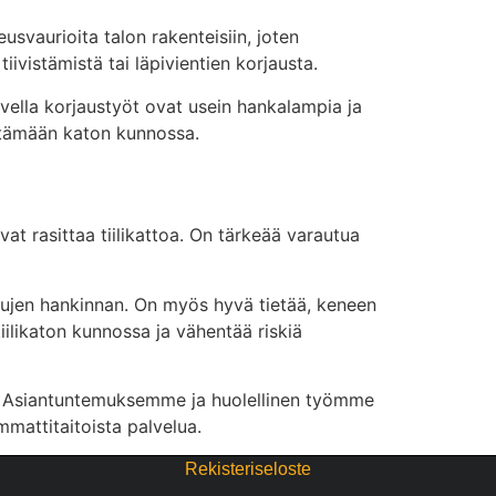
svaurioita talon rakenteisiin, joten
iivistämistä tai läpivientien korjausta.
lvella korjaustyöt ovat usein hankalampia ja
pitämään katon kunnossa.
ivat rasittaa tiilikattoa. On tärkeää varautua
alujen hankinnan. On myös hyvä tietää, keneen
ilikaton kunnossa ja vähentää riskiä
e. Asiantuntemuksemme ja huolellinen työmme
mmattitaitoista palvelua.
Rekisteriseloste