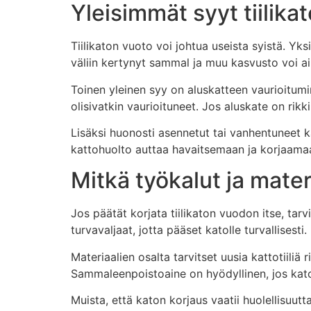
Yleisimmät syyt tiilik
Tiilikaton vuoto voi johtua useista syistä. Yks
väliin kertynyt sammal ja muu kasvusto voi aih
Toinen yleinen syy on aluskatteen vaurioitumin
olisivatkin vaurioituneet. Jos aluskate on rikki
Lisäksi huonosti asennetut tai vanhentuneet ka
kattohuolto auttaa havaitsemaan ja korjaama
Mitkä työkalut ja mater
Jos päätät korjata tiilikaton vuodon itse, tarv
turvavaljaat, jotta pääset katolle turvallisesti.
Materiaalien osalta tarvitset uusia kattotiiliä
Sammaleenpoistoaine on hyödyllinen, jos katol
Muista, että katon korjaus vaatii huolellisuut