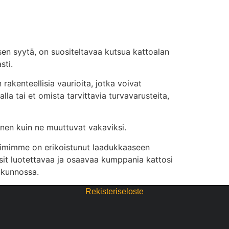
 sen syytä, on suositeltavaa kutsua kattoalan
sti.
akenteellisia vaurioita, jotka voivat
la tai et omista tarvittavia turvavarusteita,
nen kuin ne muuttuvat vakaviksi.
 tiimimme on erikoistunut laadukkaaseen
sit luotettavaa ja osaavaa kumppania kattosi
 kunnossa.
Rekisteriseloste