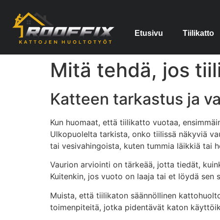
Etusivu
Tiilikatto
Mitä tehdä, jos tii
Katteen tarkastus ja va
Kun huomaat, että tiilikatto vuotaa, ensimmäin
Ulkopuolelta tarkista, onko tiilissä näkyviä va
tai vesivahingoista, kuten tummia läikkiä tai
Vaurion arviointi on tärkeää, jotta tiedät, kuin
Kuitenkin, jos vuoto on laaja tai et löydä sen
Muista, että tiilikaton säännöllinen kattohuo
toimenpiteitä, jotka pidentävät katon käyttöi