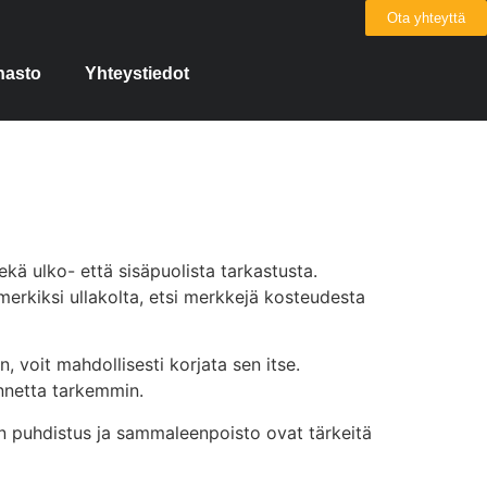
Ota yhteyttä
nasto
Yhteystiedot
ekä ulko- että sisäpuolista tarkastusta.
simerkiksi ullakolta, etsi merkkejä kosteudesta
n, voit mahdollisesti korjata sen itse.
annetta tarkemmin.
on puhdistus ja sammaleenpoisto ovat tärkeitä