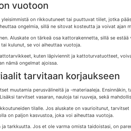
aton vuotoon
i yleisimmistä on rikkoutuneet tai puuttuvat tiilet, jotka pää
euttaa ongelmia, sillä ne sitovat kosteutta ja voivat ajan m
en. Aluskate on tärkeä osa kattorakennetta, sillä se estää v
 tai kulunut, se voi aiheuttaa vuotoja.
ttotarvikkeet, kuten läpiviennit ja kattoturvatuotteet, voiv
an nämä ongelmat ajoissa.
iaalit tarvitaan korjaukseen
itset muutamia perusvälineitä ja -materiaaleja. Ensinnäkin, ta
 Lisäksi tarvitset vasaran, nauloja tai ruuveja, sekä mahdollis
 rikkoutuneiden tilalle. Jos aluskate on vaurioitunut, tarvit
la on paljon kasvustoa, joka voi aiheuttaa vuotoja.
ta ja tarkkuutta. Jos et ole varma omista taidoistasi, on pa