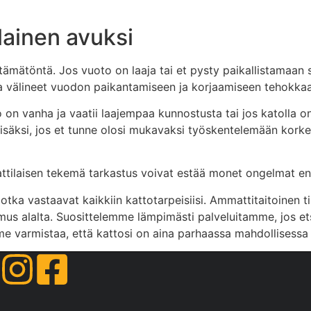
lainen avuksi
ttämätöntä. Jos vuoto on laaja tai et pysty paikallistamaan
ja välineet vuodon paikantamiseen ja korjaamiseen tehokkaa
n vanha ja vaatii laajempaa kunnostusta tai jos katolla on r
säksi, jos et tunne olosi mukavaksi työskentelemään korkeal
attilaisen tekemä tarkastus voivat estää monet ongelmat en
 jotka vastaavat kaikkiin kattotarpeisiisi. Ammattitaitoinen
us alalta. Suosittelemme lämpimästi palveluitamme, jos et
e varmistaa, että kattosi on aina parhaassa mahdollisessa