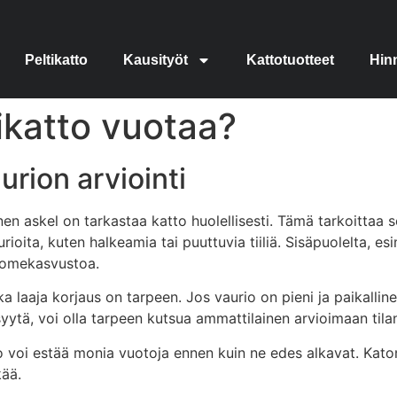
Peltikatto
Kausityöt
Kattotuotteet
Hin
likatto vuotaa?
urion arviointi
en askel on tarkastaa katto huolellisesti. Tämä tarkoittaa s
urioita, kuten halkeamia tai puuttuvia tiiliä. Sisäpuolelta, e
 homekasvustoa.
ka laaja korjaus on tarpeen. Jos vaurio on pieni ja paikalline
 syytä, voi olla tarpeen kutsua ammattilainen arvioimaan til
lto voi estää monia vuotoja ennen kuin ne edes alkavat. Kat
kää.