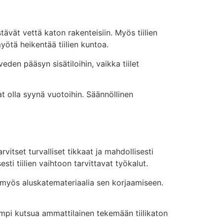
stävät vettä katon rakenteisiin. Myös tiilien
yötä heikentää tiilien kuntoa.
eden pääsyn sisätiloihin, vaikka tiilet
at olla syynä vuotoihin. Säännöllinen
rvitset turvalliset tikkaat ja mahdollisesti
esti tiilien vaihtoon tarvittavat työkalut.
set myös aluskatemateriaalia sen korjaamiseen.
rempi kutsua ammattilainen tekemään tiilikaton