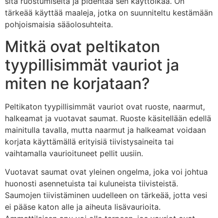
sitä ruostumiselta ja pidentää sen käyttöikää. On
tärkeää käyttää maaleja, jotka on suunniteltu kestämään
pohjoismaisia sääolosuhteita.
Mitkä ovat peltikaton
tyypillisimmät vauriot ja
miten ne korjataan?
Peltikaton tyypillisimmät vauriot ovat ruoste, naarmut,
halkeamat ja vuotavat saumat. Ruoste käsitellään edellä
mainitulla tavalla, mutta naarmut ja halkeamat voidaan
korjata käyttämällä erityisiä tiivistysaineita tai
vaihtamalla vaurioituneet pellit uusiin.
Vuotavat saumat ovat yleinen ongelma, joka voi johtua
huonosti asennetuista tai kuluneista tiivisteistä.
Saumojen tiivistäminen uudelleen on tärkeää, jotta vesi
ei pääse katon alle ja aiheuta lisävaurioita.