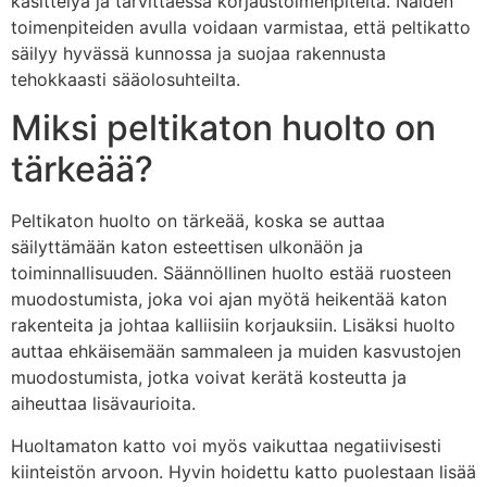
käsittelyä ja tarvittaessa korjaustoimenpiteitä. Näiden
toimenpiteiden avulla voidaan varmistaa, että peltikatto
säilyy hyvässä kunnossa ja suojaa rakennusta
tehokkaasti sääolosuhteilta.
Miksi peltikaton huolto on
tärkeää?
Peltikaton huolto on tärkeää, koska se auttaa
säilyttämään katon esteettisen ulkonäön ja
toiminnallisuuden. Säännöllinen huolto estää ruosteen
muodostumista, joka voi ajan myötä heikentää katon
rakenteita ja johtaa kalliisiin korjauksiin. Lisäksi huolto
auttaa ehkäisemään sammaleen ja muiden kasvustojen
muodostumista, jotka voivat kerätä kosteutta ja
aiheuttaa lisävaurioita.
Huoltamaton katto voi myös vaikuttaa negatiivisesti
kiinteistön arvoon. Hyvin hoidettu katto puolestaan lisää