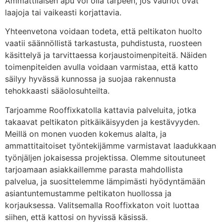
Ammattilaisen apu voi olla tarpeen, jos vauriot ovat
laajoja tai vaikeasti korjattavia.
Yhteenvetona voidaan todeta, että peltikaton huolto
vaatii säännöllistä tarkastusta, puhdistusta, ruosteen
käsittelyä ja tarvittaessa korjaustoimenpiteitä. Näiden
toimenpiteiden avulla voidaan varmistaa, että katto
säilyy hyvässä kunnossa ja suojaa rakennusta
tehokkaasti sääolosuhteilta.
Tarjoamme Rooffixkatolla kattavia palveluita, jotka
takaavat peltikaton pitkäikäisyyden ja kestävyyden.
Meillä on monen vuoden kokemus alalta, ja
ammattitaitoiset työntekijämme varmistavat laadukkaan
työnjäljen jokaisessa projektissa. Olemme sitoutuneet
tarjoamaan asiakkaillemme parasta mahdollista
palvelua, ja suosittelemme lämpimästi hyödyntämään
asiantuntemustamme peltikaton huollossa ja
korjauksessa. Valitsemalla Rooffixkaton voit luottaa
siihen, että kattosi on hyvissä käsissä.