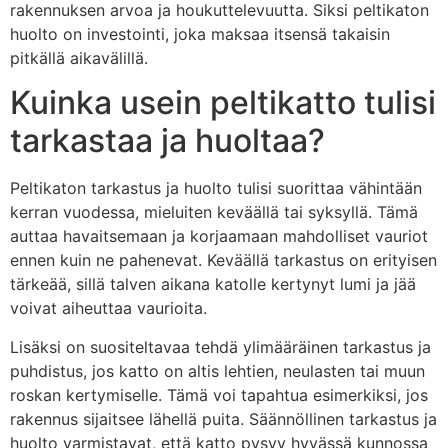
rakennuksen arvoa ja houkuttelevuutta. Siksi peltikaton
huolto on investointi, joka maksaa itsensä takaisin
pitkällä aikavälillä.
Kuinka usein peltikatto tulisi
tarkastaa ja huoltaa?
Peltikaton tarkastus ja huolto tulisi suorittaa vähintään
kerran vuodessa, mieluiten keväällä tai syksyllä. Tämä
auttaa havaitsemaan ja korjaamaan mahdolliset vauriot
ennen kuin ne pahenevat. Keväällä tarkastus on erityisen
tärkeää, sillä talven aikana katolle kertynyt lumi ja jää
voivat aiheuttaa vaurioita.
Lisäksi on suositeltavaa tehdä ylimääräinen tarkastus ja
puhdistus, jos katto on altis lehtien, neulasten tai muun
roskan kertymiselle. Tämä voi tapahtua esimerkiksi, jos
rakennus sijaitsee lähellä puita. Säännöllinen tarkastus ja
huolto varmistavat, että katto pysyy hyvässä kunnossa