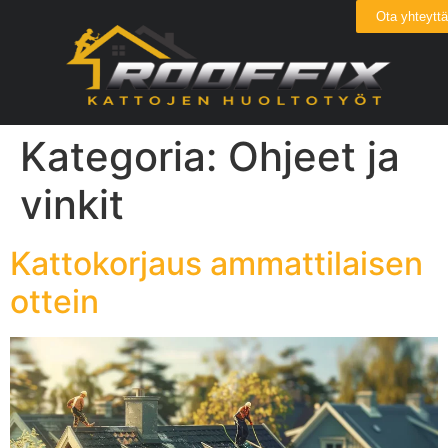
Ota yhteyttä
Kategoria:
Ohjeet ja
vinkit
Kattokorjaus ammattilaisen
ottein