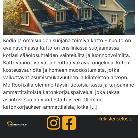
Kodin ja omaisuuden suojana toimiva katto – huolto on
avainasemassa Katto on ensilinjassa suojaamassa
kotiasi sääolosuhteiden vaihteluilta ja luonnonvoimilta.
Kattovauriot voivat aiheuttaa vakavia ongelmia, kuten
kosteusvaurioita ja homeen muodostumista, jotka
vaikuttavat asumismukavuuteen ja kiinteistön arvoon.
Me Roofixilla olemme täysin tietoisia tästä ja tarjoamme
ammattitaitoista katonkorjauspalvelua, joka takaa
asuntosi suojan vuodesta toiseen. Olemme
katonkorjauksen ammattilaisia, jotka […]
Rekisteriseloste